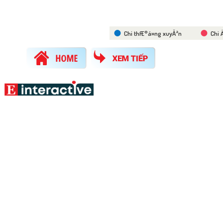
Chi thÆ°á»ng xuyĂªn
Chi 